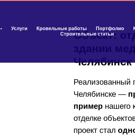
Услуги
Кровельные работы
Портфолио
Объект: от
Строительные статьи
здании мед
Челябинск
Реализованный п
Челябинске —
п
пример
нашего к
отделке объекто
проект стал
одно